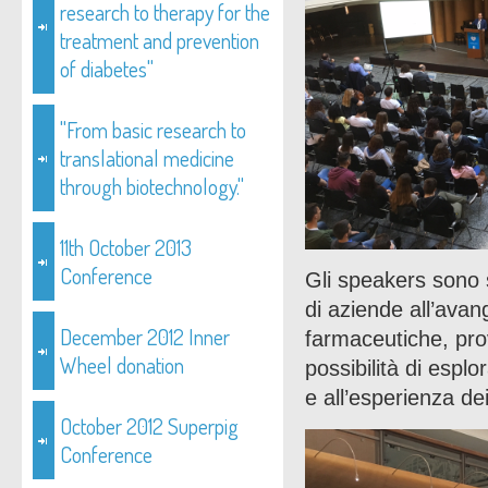
research to therapy for the
treatment and prevention
of diabetes"
"From basic research to
translational medicine
through biotechnology."
11th October 2013
Conference
Gli speakers sono s
di aziende all’ava
December 2012 Inner
farmaceutiche, prov
Wheel donation
possibilità di esplo
e all’esperienza dei
October 2012 Superpig
Conference