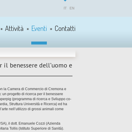
IT
EN
Attività
Eventi
Contatti
r il benessere dell’uomo e
 con la Camera di Commercio di Cremona e
: un progetto di ricerca per il benessere
 Superpig (programma di ricerca e Sviluppo co-
rdia, Struttura Università e Ricerca) ed ha
l’arte nell’utilizzo di grossi animali come
SA), il dott. Emanuele Cozzi (Azienda
ria Tollis (Istituto Superiore di Sanità).